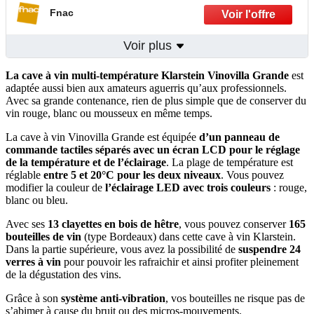
Fnac
Voir plus
La cave à vin multi-température Klarstein Vinovilla Grande
est
adaptée aussi bien aux amateurs aguerris qu’aux professionnels.
Avec sa grande contenance, rien de plus simple que de conserver du
vin rouge, blanc ou mousseux en même temps.
La cave à vin Vinovilla Grande est équipée
d’un panneau de
commande tactiles séparés avec un écran LCD pour le réglage
de la température et de l’éclairage
. La plage de température est
réglable
entre 5 et 20°C
pour les deux niveaux
. Vous pouvez
modifier la couleur de
l’éclairage LED avec trois couleurs
: rouge,
blanc ou bleu.
Avec ses
13 clayettes en bois de hêtre
, vous pouvez conserver
165
bouteilles de vin
(type Bordeaux) dans cette cave à vin Klarstein.
Dans la partie supérieure, vous avez la possibilité de
suspendre 24
verres à vin
pour pouvoir les rafraichir et ainsi profiter pleinement
de la dégustation des vins.
Grâce à son
système anti-vibration
, vos bouteilles ne risque pas de
s’abimer à cause du bruit ou des micros-mouvements.