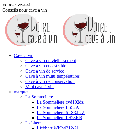
Aller
Votre-cave-a-vin
au
Conseils pour cave à vin
contenu
Cave à vin
Cave à vin de vieillissement
Cave à vin encastrable
Cave à vin de service
Cave à vin multi-températures
Cave à vin de conservation
Mini cave à vin
marques
La Sommeliere
La Sommeliere cvd102dz
La Sommelière LS52A
La Sommelière SLS33DZ
La Sommelière LS28KB
Liebherr
Liebherr WKb4212-21