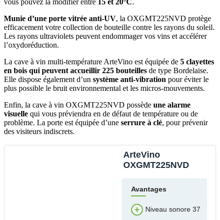
vous pouvez la modifier entre
15 et 20°C
.
Munie d’une porte vitrée anti-UV
, la OXGMT225NVD protège
efficacement votre collection de bouteille contre les rayons du soleil.
Les rayons ultraviolets peuvent endommager vos vins et accélérer
l’oxydoréduction.
La cave à vin multi-température ArteVino est équipée de
5 clayettes
en bois qui peuvent accueillir 225 bouteilles
de type Bordelaise.
Elle dispose également d’un
système anti-vibration
pour éviter le
plus possible le bruit environnemental et les micros-mouvements.
Enfin, la cave à vin OXGMT225NVD possède
une alarme
visuelle
qui vous préviendra en de défaut de température ou de
problème. La porte est équipée d’une
serrure à clé
, pour prévenir
des visiteurs indiscrets.
ArteVino
OXGMT225NVD
Avantages
Niveau sonore 37