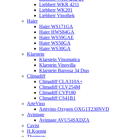
Liebherr WKR 4211
Liebherr WK201
Liebherr Vinothek
Haier
Haier WS171GA
Haier HWS84GA
Haier WS59GAE
Haier WS50GA
Haier WS30GA
Klarstein
Klarstein Vinomatica
Klarstein Vinovilla
Klarstein Barossa 34 Duo
Climadiff
Climadiff CLA310A+
Climadiff CLV254M
Climadiff CVP180
Climadiff CS41B1
ArteVino
Artevino Oxygen OXG1T230NVD
Avintage
Avintage AVU54SXDZA
Cavist
H.Koenig
Thomson