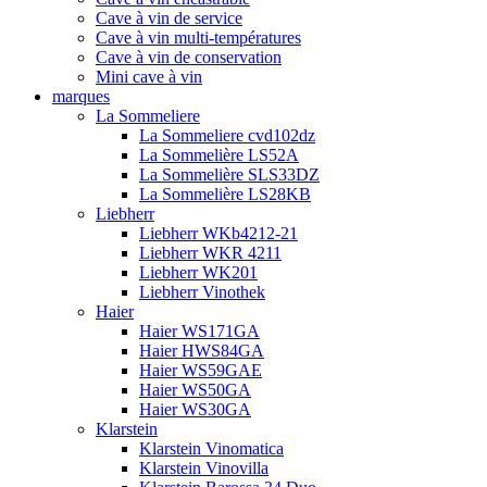
Cave à vin de service
Cave à vin multi-températures
Cave à vin de conservation
Mini cave à vin
marques
La Sommeliere
La Sommeliere cvd102dz
La Sommelière LS52A
La Sommelière SLS33DZ
La Sommelière LS28KB
Liebherr
Liebherr WKb4212-21
Liebherr WKR 4211
Liebherr WK201
Liebherr Vinothek
Haier
Haier WS171GA
Haier HWS84GA
Haier WS59GAE
Haier WS50GA
Haier WS30GA
Klarstein
Klarstein Vinomatica
Klarstein Vinovilla