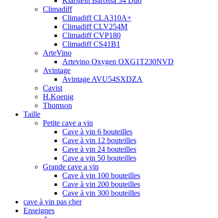
Klarstein Barossa 34 Duo
Climadiff
Climadiff CLA310A+
Climadiff CLV254M
Climadiff CVP180
Climadiff CS41B1
ArteVino
Artevino Oxygen OXG1T230NVD
Avintage
Avintage AVU54SXDZA
Cavist
H.Koenig
Thomson
Taille
Petite cave a vin
Cave à vin 6 bouteilles
Cave à vin 12 bouteilles
Cave à vin 24 bouteilles
Cave a vin 50 bouteilles
Grande cave a vin
Cave à vin 100 bouteilles
Cave à vin 200 bouteilles
Cave à vin 300 bouteilles
cave à vin pas cher
Enseignes