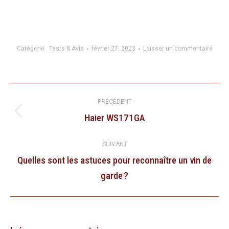
Catégorie :
Tests & Avis
février 27, 2023
Laisser un commentaire
Navigation
article
PRÉCÉDENT
Haier WS171GA
Article
précédent
SUIVANT
:
Quelles sont les astuces pour reconnaître un vin de
Article
garde ?
suivant
: